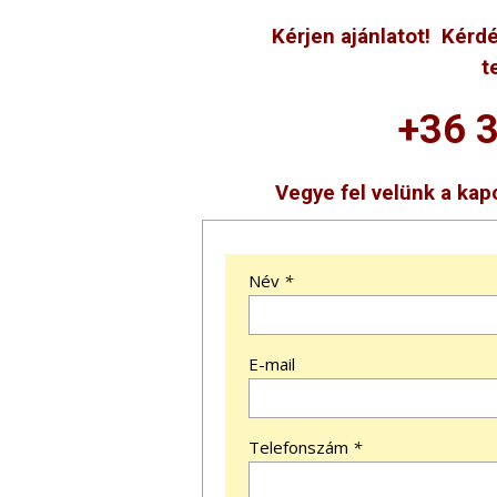
Kérjen ajánlatot! Kérd
t
+36 
Vegye fel velünk a kapc
Név
*
E-mail
Telefonszám
*