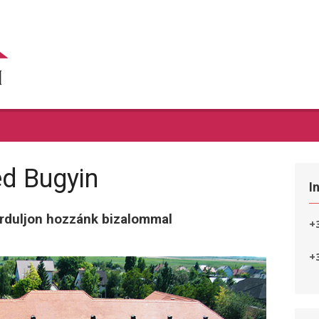
éd Bugyin
I
orduljon hozzánk bizalommal
+
+