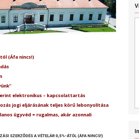
V
tól (Áfa nincs!)
adás
n
yünk”
erint elektronikus – kapcsolattartás
ozás jogi eljárásának teljes körű lebonyolítása
lanos ügyvéd = rugalmas, akár azonnali
I
ÁSI SZERZŐDÉS A VÉTELÁR 0,5%-ÁTÓL (ÁFA NINCS!)