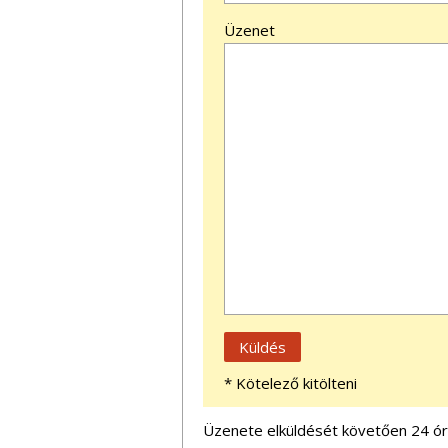
Üzenet
* Kötelező kitölteni
Üzenete elküldését követően 24 órá