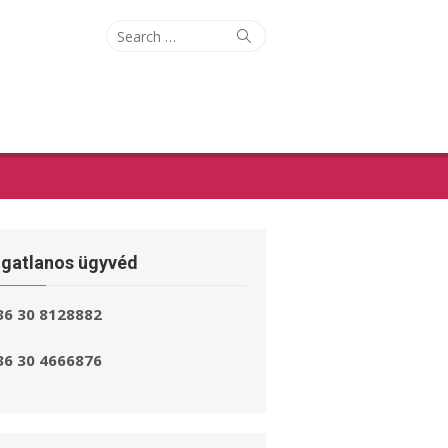
Search
Search
for:
ngatlanos ügyvéd
36 30 8128882
36 30 4666876