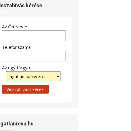
isszahívás kérése
Az Ön Neve:
Telefonszáma:
Az ügy tárgya:
ngatlanrevü.hu