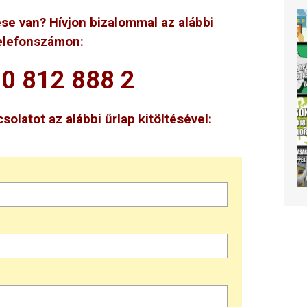
ése van? Hívjon bizalommal az alábbi
elefonszámon:
30 812 888 2
solatot az alábbi űrlap kitöltésével: