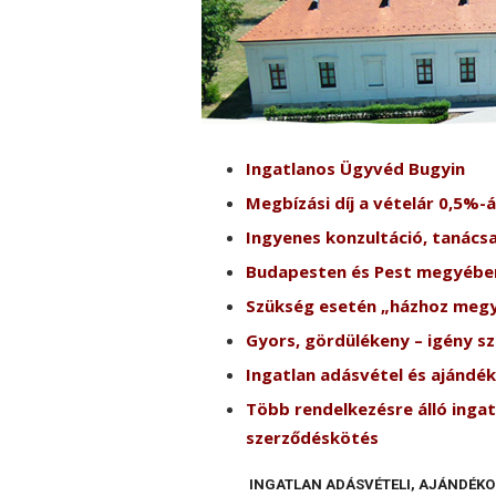
Ingatlanos Ügyvéd Bugyin
Megbízási díj a vételár 0,5%-á
Ingyenes konzultáció, tanács
Budapesten és Pest megyébe
Szükség esetén „házhoz meg
Gyors, gördülékeny – igény sz
Ingatlan adásvétel és ajándék
Több rendelkezésre álló ingat
szerződéskötés
INGATLAN ADÁSVÉTELI, AJÁNDÉKOZ