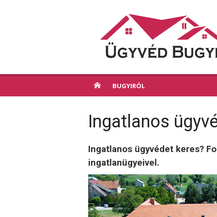
Skip
to
content
BUGYIRÓL
Ingatlanos ügyv
Ingatlanos ügyvédet keres? F
ingatlanügyeivel.